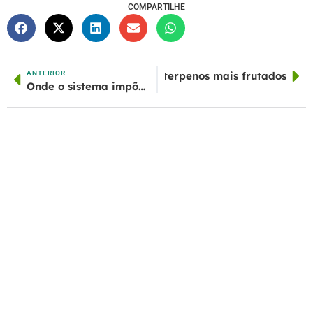
COMPARTILHE
SecretFile Seeds | Os terpenos mais frutados
ANTERIOR
PRÓXIMO
Onde o sistema impõe limites, eu construo caminhos
.