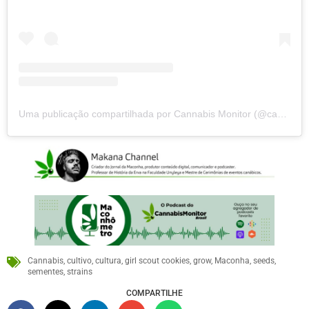
Uma publicação compartilhada por Cannabis Monitor (@cannabismonitor)
Cannabis
,
cultivo
,
cultura
,
girl scout cookies
,
grow
,
Maconha
,
seeds
,
sementes
,
strains
COMPARTILHE