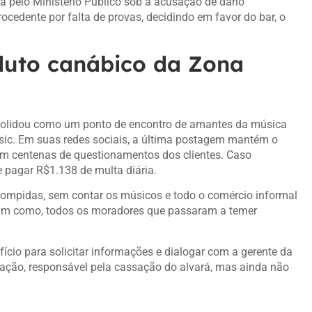
da pelo Ministério Público sob a acusação de dano
ocedente por falta de provas, decidindo em favor do bar, o
duto canábico da Zona
olidou como um ponto de encontro de amantes da música
usic. Em suas redes sociais, a última postagem mantém o
em centenas de questionamentos dos clientes. Caso
 pagar R$1.138 de multa diária.
rrompidas, sem contar os músicos e todo o comércio informal
sim como, todos os moradores que passaram a temer
cio para solicitar informações e dialogar com a gerente da
zação, responsável pela cassação do alvará, mas ainda não