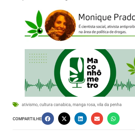
ativismo
,
cultura canabica
,
manga rosa
,
vila da penha
COMPARTILHE