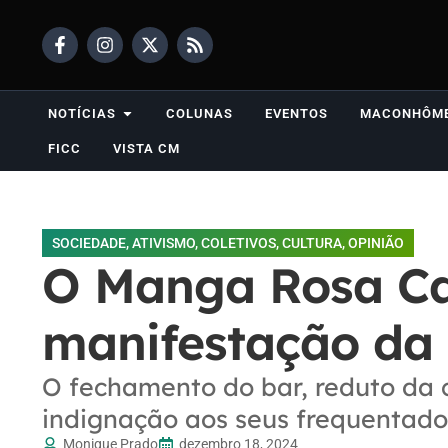
NOTÍCIAS
COLUNAS
EVENTOS
MACONHÔM
FICC
VISTA CM
SOCIEDADE
,
ATIVISMO
,
COLETIVOS
,
CULTURA
,
OPINIÃO
O Manga Rosa Caf
manifestação da 
O fechamento do bar, reduto da 
indignação aos seus frequentado
Monique Prado
dezembro 18, 2024