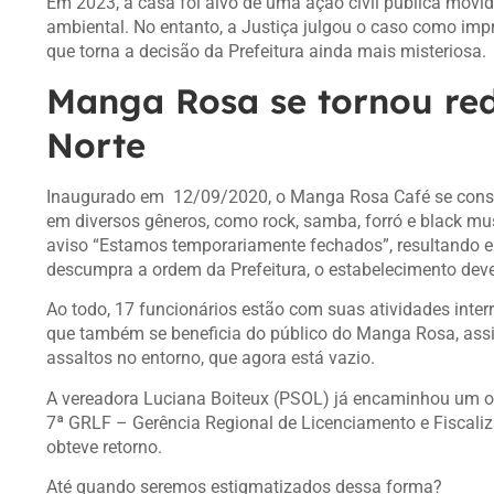
Em 2023, a casa foi alvo de uma ação civil pública movi
ambiental. No entanto, a Justiça julgou o caso como impr
que torna a decisão da Prefeitura ainda mais misteriosa.
Manga Rosa se tornou re
Norte
Inaugurado em 12/09/2020, o Manga Rosa Café se cons
em diversos gêneros, como rock, samba, forró e black m
aviso “Estamos temporariamente fechados”, resultando 
descumpra a ordem da Prefeitura, o estabelecimento deve
Ao todo, 17 funcionários estão com suas atividades inte
que também se beneficia do público do Manga Rosa, as
assaltos no entorno, que agora está vazio.
A vereadora Luciana Boiteux (PSOL) já encaminhou um ofí
7ª GRLF – Gerência Regional de Licenciamento e Fiscali
obteve retorno.
Até quando seremos estigmatizados dessa forma?