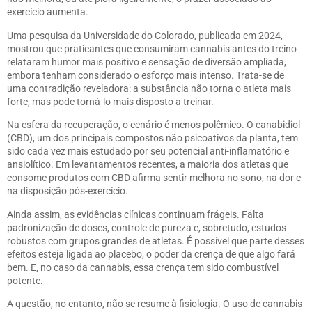
exercício aumenta.
Uma pesquisa da Universidade do Colorado, publicada em 2024,
mostrou que praticantes que consumiram cannabis antes do treino
relataram humor mais positivo e sensação de diversão ampliada,
embora tenham considerado o esforço mais intenso. Trata-se de
uma contradição reveladora: a substância não torna o atleta mais
forte, mas pode torná-lo mais disposto a treinar.
Na esfera da recuperação, o cenário é menos polêmico. O canabidiol
(CBD), um dos principais compostos não psicoativos da planta, tem
sido cada vez mais estudado por seu potencial anti-inflamatório e
ansiolítico. Em levantamentos recentes, a maioria dos atletas que
consome produtos com CBD afirma sentir melhora no sono, na dor e
na disposição pós-exercício.
Ainda assim, as evidências clínicas continuam frágeis. Falta
padronização de doses, controle de pureza e, sobretudo, estudos
robustos com grupos grandes de atletas. É possível que parte desses
efeitos esteja ligada ao placebo, o poder da crença de que algo fará
bem. E, no caso da cannabis, essa crença tem sido combustível
potente.
A questão, no entanto, não se resume à fisiologia. O uso de cannabis