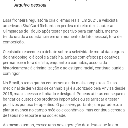
Arquivo pessoal
Essa fronteira regulatória cria dilemas reais. Em 2021, a velocista
americana Sha’Carri Richardson perdeu o direito de disputar as
Olimpíadas de Tóquio após testar positivo para cannabis, mesmo
tendo usado a substância em um momento de luto pessoal, fora de
competição.
O episódio reacendeu o debate sobre a seletividade moral das regras
do antidoping: o álcool e a cafeína, ambas com efeitos psicoativos,
permanecem fora da lista, enquanto a cannabis, associada
historicamente à criminalização e ao estigma racial, continua punida
com rigor.
No Brasil, o tema ganha contornos ainda mais complexos. O uso
medicinal de derivados de cannabis já é autorizado pela Anvisa desde
2015, mas o acesso é limitado e desigual. Poucos atletas conseguem
bancar os custos dos produtos importados ou se arriscar a testar
positivos por uso terapêutico. O país vive, portanto, um paradoxo: a
planta avança no campo médico e econômico, mas continua cercada
de tabus no esporte e na sociedade.
Ao mesmo tempo, cresce uma nova geração de atletas que falam