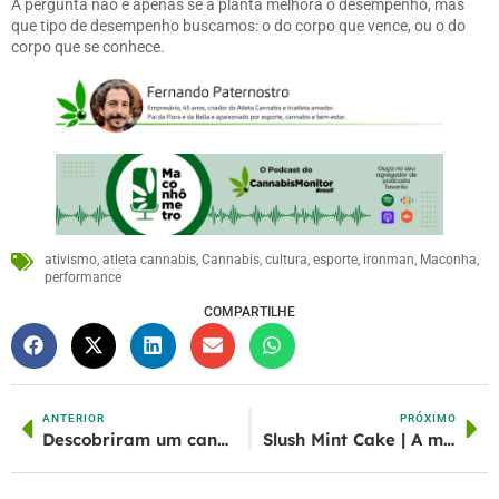
A pergunta não é apenas se a planta melhora o desempenho, mas
que tipo de desempenho buscamos: o do corpo que vence, ou o do
corpo que se conhece.
ativismo
,
atleta cannabis
,
Cannabis
,
cultura
,
esporte
,
ironman
,
Maconha
,
performance
COMPARTILHE
ANTERIOR
PRÓXIMO
Descobriram um canabinoide novo! …E daí?
Slush Mint Cake | A menta que faz a mente