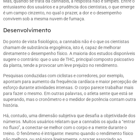
Mas, quando se trata da cannabis, a resposta não é simples. Entre o
entusiasmo dos usuários e a prudência dos cientistas, o que emerge
é um campo cinzento, no qual o prazer, a dor e o desempenho
convivem sob a mesma nuvem de fumaça.
Desenvolvimento
Do ponto de vista fisiológico, a cannabis não é o que os cientistas
chamam de substância ergogênica, isto é, capaz de melhorar
diretamente o desempenho físico. A maioria dos estudos disponíveis
sugere o contrário: que o uso de THC, principal composto psicoativo
da planta, tende a provocar um leve prejuízo no rendimento.
Pesquisas conduzidas com ciclistas e corredores, por exemplo,
apontam para aumento da frequência cardíaca e maior percepção de
esforço durante atividades intensas. O corpo parece trabalhar mais
para fazer o mesmo. Em outras palavras, o atleta sente que está se
superando, mas o cronômetro e o medidor de potência contam outra
história.
Há, contudo, uma dimensão subjetiva que desafia a objetividade dos
números. Muitos usuários relatam que a cannabis os ajuda a “entrar
no fluxo”, a conectar-se melhor com o corpo e a mente durante o
treino. O fenômeno é intrigante: mesmo quando o rendimento físico
não melhora, ou até piora ligeiramente, o prazer associado ao