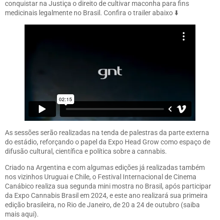
conquistar na Justiça o direito de cultivar maconha para fins
medicinais legalmente no Brasil. Confira o trailer abaixo ⬇️
As sessões serão realizadas na tenda de palestras da parte externa
do estádio, reforçando o papel da Expo Head Grow como espaço de
difusão cultural, científica e política sobre a cannabis.
Criado na Argentina e com algumas edições já realizadas também
nos vizinhos Uruguai e Chile, o Festival Internacional de Cinema
Canábico realiza sua segunda mini mostra no Brasil, após participar
da Expo Cannabis Brasil em 2024, e este ano realizará sua primeira
edição brasileira, no Rio de Janeiro, de 20 a 24 de outubro (
saiba
mais aqui
).