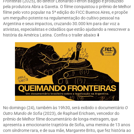
Fronteiras
(2025), do diretor Leonardo Ferron Baggio e produzido
pela produtora Abra a Gaveta. O filme conquistou o prêmio de Melhor
filme pelo voto popular na 5ª edição do FICC Buenos Aires, e propõe
um mergulho potente na regulamentação do cultivo pessoal na
Argentina e seus impactos, cruzando 30.000 km para dar voz a
ativistas, especialistas e cidadãos que estão ajudando a reescrever a
história da América Latina. Confira o trailer abaixo ⬇️
No domingo (24), também às 19h30, será exibido o documentário
O
Outro Mundo de Sofia
(2023), de Raphael Erichsen, vencedor do
prêmio de Melhor filme documentário de longa-metragem, que
apresenta a emocionante trajetória de Sofia, uma menina de 13 anos
com síndrome rara, e de sua mãe, Margarete Brito, que fez história ao