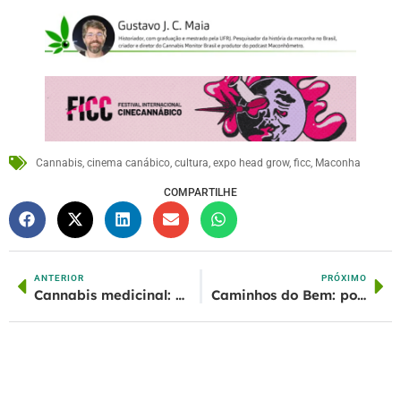
Cannabis
,
cinema canábico
,
cultura
,
expo head grow
,
ficc
,
Maconha
COMPARTILHE
ANTERIOR
PRÓXIMO
Cannabis medicinal: regulamentar para cuidar, não para restringir
Caminhos do Bem: por que ainda precisamos falar sobre uso medicinal de cannabis em espaços públicos