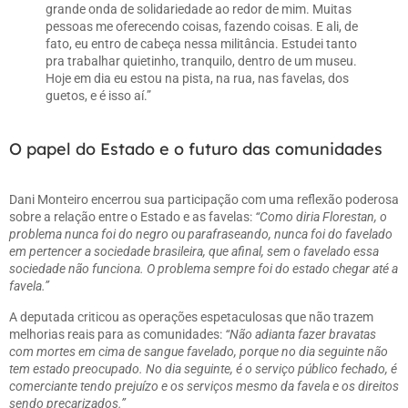
grande onda de solidariedade ao redor de mim. Muitas
pessoas me oferecendo coisas, fazendo coisas. E ali, de
fato, eu entro de cabeça nessa militância. Estudei tanto
pra trabalhar quietinho, tranquilo, dentro de um museu.
Hoje em dia eu estou na pista, na rua, nas favelas, dos
guetos, e é isso aí.”
O papel do Estado e o futuro das comunidades
Dani Monteiro encerrou sua participação com uma reflexão poderosa
sobre a relação entre o Estado e as favelas:
“Como diria Florestan, o
problema nunca foi do negro ou parafraseando, nunca foi do favelado
em pertencer a sociedade brasileira, que afinal, sem o favelado essa
sociedade não funciona. O problema sempre foi do estado chegar até a
favela.”
A deputada criticou as operações espetaculosas que não trazem
melhorias reais para as comunidades:
“Não adianta fazer bravatas
com mortes em cima de sangue favelado, porque no dia seguinte não
tem estado preocupado. No dia seguinte, é o serviço público fechado, é
comerciante tendo prejuízo e os serviços mesmo da favela e os direitos
sendo precarizados.”