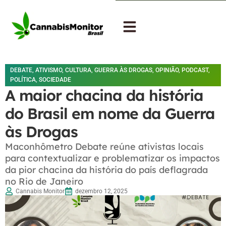
DEBATE
,
ATIVISMO
,
CULTURA
,
GUERRA ÀS DROGAS
,
OPINIÃO
,
PODCAST
,
POLÍTICA
,
SOCIEDADE
A maior chacina da história
do Brasil em nome da Guerra
às Drogas
Maconhômetro Debate reúne ativistas locais
para contextualizar e problematizar os impactos
da pior chacina da história do país deflagrada
no Rio de Janeiro
Cannabis Monitor
dezembro 12, 2025