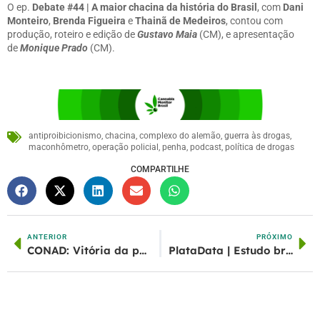
O ep.
Debate #44 | A maior chacina da história do Brasil
, com
Dani
Monteiro
,
Brenda Figueira
e
Thainã de Medeiros
,
contou com
produção, roteiro e edição de
Gustavo Maia
(CM), e apresentação
de
Monique Prado
(CM).
antiproibicionismo
,
chacina
,
complexo do alemão
,
guerra às drogas
,
maconhômetro
,
operação policial
,
penha
,
podcast
,
política de drogas
COMPARTILHE
ANTERIOR
PRÓXIMO
CONAD: Vitória da participação social na formulação de novas diretrizes para a Política de Drogas
PlataData | Estudo brasileiro mostra que extrato de cannabis artesanal é efetivo para tratar dor crônica em mulheres