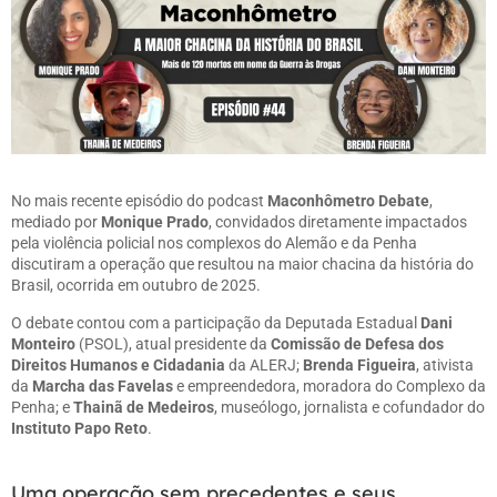
No mais recente episódio do podcast
Maconhômetro Debate
,
mediado por
Monique Prado
, convidados diretamente impactados
pela violência policial nos complexos do Alemão e da Penha
discutiram a operação que resultou na maior chacina da história do
Brasil, ocorrida em outubro de 2025.
O debate contou com a participação da Deputada Estadual
Dani
Monteiro
(PSOL), atual presidente da
Comissão de Defesa dos
Direitos Humanos e Cidadania
da ALERJ;
Brenda Figueira
, ativista
da
Marcha das Favelas
e empreendedora, moradora do Complexo da
Penha; e
Thainã de Medeiros
, museólogo, jornalista e cofundador do
Instituto Papo Reto
.
Uma operação sem precedentes e seus