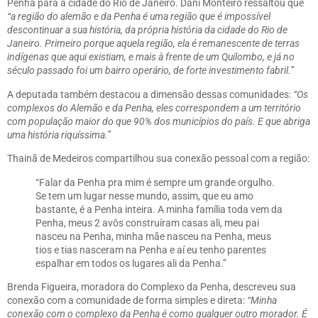
Penha para a cidade do Rio de Janeiro. Dani Monteiro ressaltou que
“a região do alemão e da Penha é uma região que é impossível
descontinuar a sua história, da própria história da cidade do Rio de
Janeiro. Primeiro porque aquela região, ela é remanescente de terras
indígenas que aqui existiam, e mais à frente de um Quilombo, e já no
século passado foi um bairro operário, de forte investimento fabril.”
A deputada também destacou a dimensão dessas comunidades:
“Os
complexos do Alemão e da Penha, eles correspondem a um território
com população maior do que 90% dos municípios do país. E que abriga
uma história riquíssima.”
Thainã de Medeiros compartilhou sua conexão pessoal com a região:
“Falar da Penha pra mim é sempre um grande orgulho.
Se tem um lugar nesse mundo, assim, que eu amo
bastante, é a Penha inteira. A minha família toda vem da
Penha, meus 2 avôs construíram casas ali, meu pai
nasceu na Penha, minha mãe nasceu na Penha, meus
tios e tias nasceram na Penha e aí eu tenho parentes
espalhar em todos os lugares ali da Penha.”
Brenda Figueira, moradora do Complexo da Penha, descreveu sua
conexão com a comunidade de forma simples e direta:
“Minha
conexão com o complexo da Penha é como qualquer outro morador. É