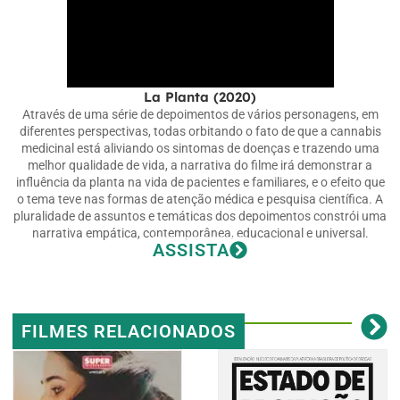
La Planta (2020)
Através de uma série de depoimentos de vários personagens, em
diferentes perspectivas, todas orbitando o fato de que a cannabis
medicinal está aliviando os sintomas de doenças e trazendo uma
melhor qualidade de vida, a narrativa do filme irá demonstrar a
influência da planta na vida de pacientes e familiares, e o efeito que
o tema teve nas formas de atenção médica e pesquisa científica. A
pluralidade de assuntos e temáticas dos depoimentos constrói uma
narrativa empática, contemporânea, educacional e universal.
ASSISTA
FILMES RELACIONADOS