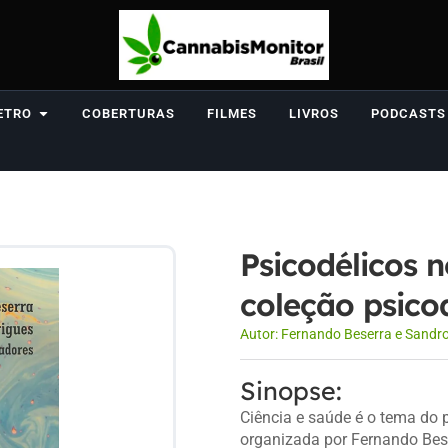
ETRO
COBERTURAS
FILMES
LIVROS
PODCASTS
Psicodélicos n
coleção psicod
Autor:
Fernando Beserra e Sandro
Sinopse:
Ciência e saúde é o tema do p
organizada por Fernando Bes