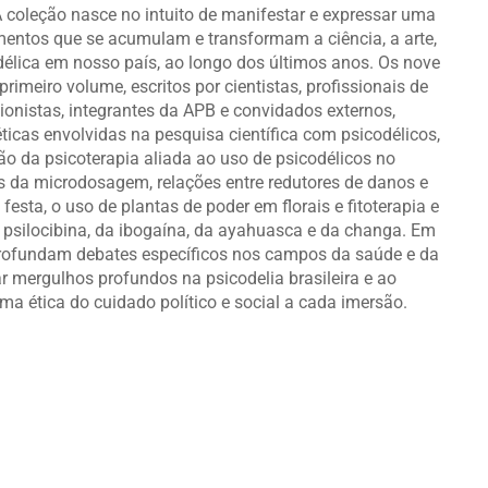
A coleção nasce no intuito de manifestar e expressar uma
entos que se acumulam e transformam a ciência, a arte,
odélica em nosso país, ao longo dos últimos anos. Os nove
imeiro volume, escritos por cientistas, profissionais de
cionistas, integrantes da APB e convidados externos,
cas envolvidas na pesquisa científica com psicodélicos,
o da psicoterapia aliada ao uso de psicodélicos no
os da microdosagem, relações entre redutores de danos e
esta, o uso de plantas de poder em florais e fitoterapia e
a psilocibina, da ibogaína, da ayahuasca e da changa. Em
aprofundam debates específicos nos campos da saúde e da
lar mergulhos profundos na psicodelia brasileira e ao
a ética do cuidado político e social a cada imersão.