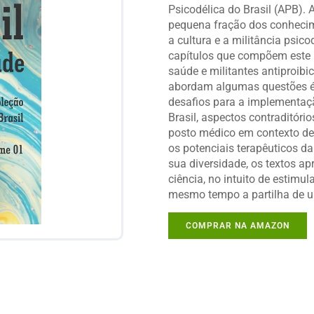
Psicodélica do Brasil (APB). 
pequena fração dos conhecim
a cultura e a militância psic
capítulos que compõem este pr
saúde e militantes antiproibi
abordam algumas questões éti
desafios para a implementaçã
Brasil, aspectos contraditóri
posto médico em contexto de f
os potenciais terapêuticos d
sua diversidade, os textos 
ciência, no intuito de estimu
mesmo tempo a partilha de um
COMPRAR NA AMAZON