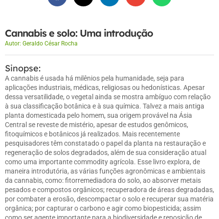
Cannabis e solo: Uma introdução
Autor:
Geraldo César Rocha
Sinopse:
A cannabis é usada há milênios pela humanidade, seja para
aplicações industriais, médicas, religiosas ou hedonísticas. Apesar
dessa versatilidade, o vegetal ainda se mostra ambíguo com relação
à sua classificação botânica e à sua química. Talvez a mais antiga
planta domesticada pelo homem, sua origem provável na Ásia
Central se reveste de mistério, apesar de estudos genômicos,
fitoquímicos e botânicos já realizados. Mais recentemente
pesquisadores têm constatado o papel da planta na restauração e
regeneração de solos degradados, além de sua consideração atual
como uma importante commodity agrícola. Esse livro explora, de
maneira introdutória, as várias funções agronômicas e ambientais
da cannabis, como: fitorremediadora do solo, ao absorver metais
pesados e compostos orgânicos; recuperadora de áreas degradadas,
por combater a erosão, descompactar o solo e recuperar sua matéria
orgânica; por capturar o carbono e agir como biopesticida; assim
como ser agente importante para a biodiversidade e reposição de