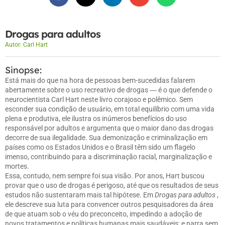
Drogas para adultos
Autor:
Carl Hart
Sinopse:
Está mais do que na hora de pessoas bem-sucedidas falarem
abertamente sobre o uso recreativo de drogas ― é o que defende o
neurocientista Carl Hart neste livro corajoso e polêmico. Sem
esconder sua condição de usuário, em total equilíbrio com uma vida
plena e produtiva, ele ilustra os inúmeros benefícios do uso
responsável por adultos e argumenta que o maior dano das drogas
decorre de sua ilegalidade. Sua demonização e criminalização em
países como os Estados Unidos e o Brasil têm sido um flagelo
imenso, contribuindo para a discriminação racial, marginalização e
mortes.
Essa, contudo, nem sempre foi sua visão. Por anos, Hart buscou
provar que o uso de drogas é perigoso, até que os resultados de seus
estudos não sustentaram mais tal hipótese. Em
Drogas para adultos
,
ele descreve sua luta para convencer outros pesquisadores da área
de que atuam sob o véu do preconceito, impedindo a adoção de
novos tratamentos e políticas humanas mais saudáveis; e narra sem