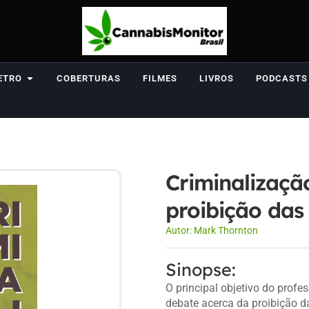
ETRO
COBERTURAS
FILMES
LIVROS
PODCASTS
Criminalizaçã
proibição das
Autor:
Mark Thornton
Sinopse:
O principal objetivo do profe
debate acerca da proibição d