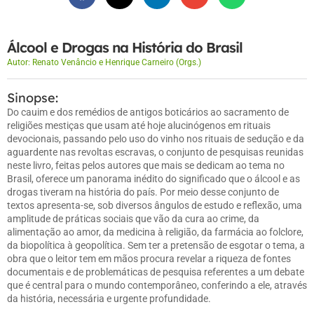
Álcool e Drogas na História do Brasil
Autor:
Renato Venâncio e Henrique Carneiro (Orgs.)
Sinopse:
Do cauim e dos remédios de antigos boticários ao sacramento de
religiões mestiças que usam até hoje alucinógenos em rituais
devocionais, passando pelo uso do vinho nos rituais de sedução e da
aguardente nas revoltas escravas, o conjunto de pesquisas reunidas
neste livro, feitas pelos autores que mais se dedicam ao tema no
Brasil, oferece um panorama inédito do significado que o álcool e as
drogas tiveram na história do país. Por meio desse conjunto de
textos apresenta-se, sob diversos ângulos de estudo e reflexão, uma
amplitude de práticas sociais que vão da cura ao crime, da
alimentação ao amor, da medicina à religião, da farmácia ao folclore,
da biopolítica à geopolítica. Sem ter a pretensão de esgotar o tema, a
obra que o leitor tem em mãos procura revelar a riqueza de fontes
documentais e de problemáticas de pesquisa referentes a um debate
que é central para o mundo contemporâneo, conferindo a ele, através
da história, necessária e urgente profundidade.