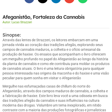
Afeganistão, Fortaleza da Cannabis
Autor:
Lucas Strazzeri
Sinopse:
Através das lentes de Strazzeri, os leitores embarcam em uma
jornada vívida ao coração das tradições afegãs, explorando seus
campos de cannabis maduros, a colheita e o ofício artesanal da
produção de haxixe. Os ensaios que acompanham o livro oferecem
um mergulho profundo no papel do Afeganistão ao longo da história
da planta de cannabis e como ele contribuiu para moldar os produtos
de cannabis atuais. O livro é uma leitura obrigatória para qualquer
pessoa interessada nas origens da maconha e do haxixe e uma visão
peculiar para quem sonha em visitar o Afeganistão
Mergulhe nas esfumaçadas casas de chillum do norte do
Afeganistão, através dos campos maduros de cannabis, a colheita e
a fabricação de haxixe. Este livro leva você a uma odisseia em busca
das tradições afegãs da cannabis e suas influências na cultura
moderna das drogas. Vislumbre um tema inexplorado, em nítido
contraste com a maioria das produções fotográficas e jornalísticas