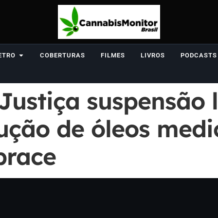
ETRO
COBERTURAS
FILMES
LIVROS
PODCASTS
Justiça suspensão 
ução de óleos medic
brace