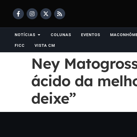
NOTÍCIAS
COLUNAS
EVENTOS
MACONHÔM
FICC
VISTA CM
Ney Matogrosso
ácido da melh
deixe”