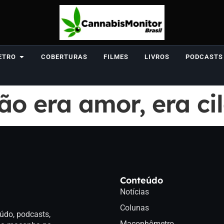
ETRO
COBERTURAS
FILMES
LIVROS
PODCASTS
ão era amor, era ci
Conteúdo
Notícias
Colunas
údo, podcasts,
Maconhômetro