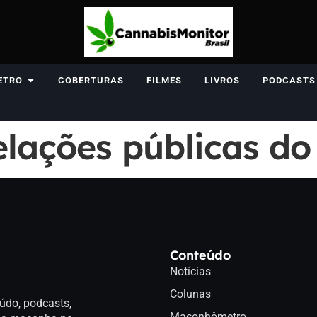
ETRO
COBERTURAS
FILMES
LIVROS
PODCASTS
elações públicas do
Conteúdo
Notícias
Colunas
údo, podcasts,
Maconhômetro