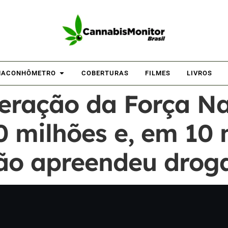
ACONHÔMETRO
COBERTURAS
FILMES
LIVROS
peração da Força Na
0 milhões e, em 10 
ão apreendeu drog