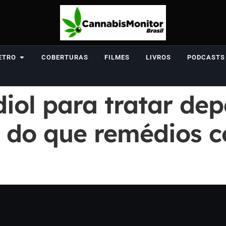
ETRO
COBERTURAS
FILMES
LIVROS
PODCASTS
iol para tratar de
 do que remédios c