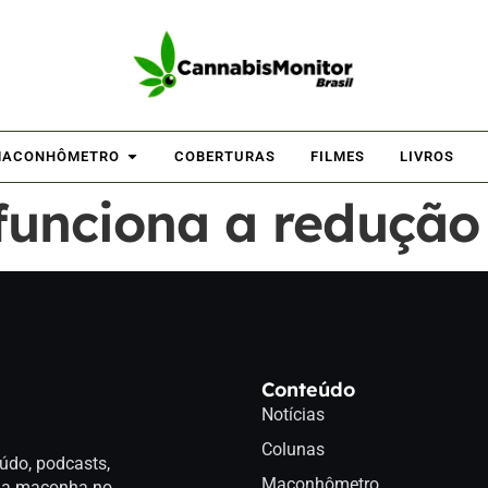
ACONHÔMETRO
COBERTURAS
FILMES
LIVROS
funciona a redução
Conteúdo
Notícias
Colunas
údo, podcasts,
Maconhômetro
a da maconha no