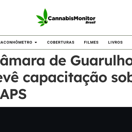
ACONHÔMETRO
COBERTURAS
FILMES
LIVROS
âmara de Guarulho
evê capacitação so
CAPS