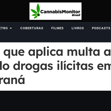
ETRO
COBERTURAS
FILMES
LIVROS
PODCASTS
 que aplica multa 
o drogas ilícitas em
araná